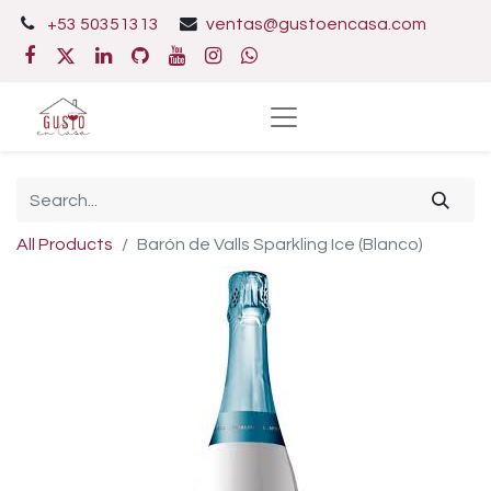
+53 50351313
ventas@gustoencasa.com
All Products
Barón de Valls Sparkling Ice (Blanco)