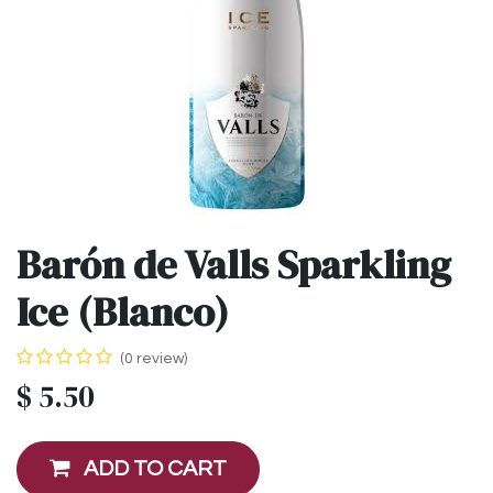
Barón de Valls Sparkling
Ice (Blanco)
(0 review)
$
5.50
ADD TO CART